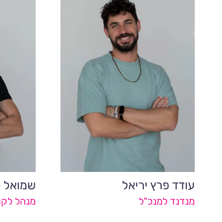
עודד פרץ יריאל
שמואל ל
מנדנד למנכ"ל
מנהל לקו