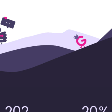
735
72
%