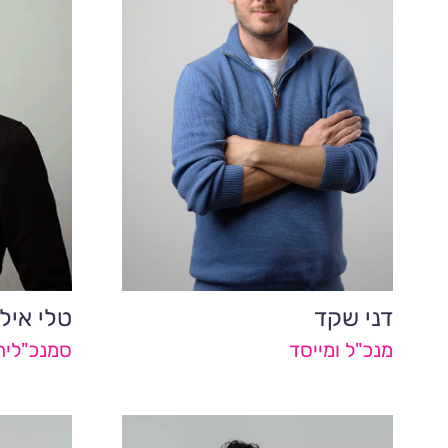
דני שקד
טלי איל
מנכ"ל ומייסד
סמנכ"לית