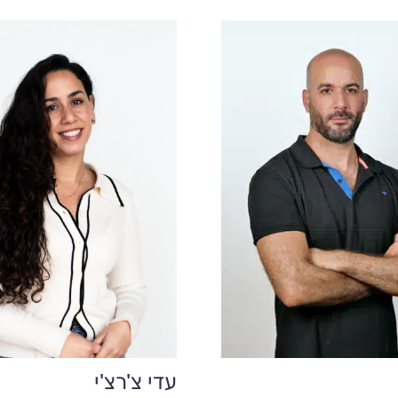
עדי צ'רצ'י