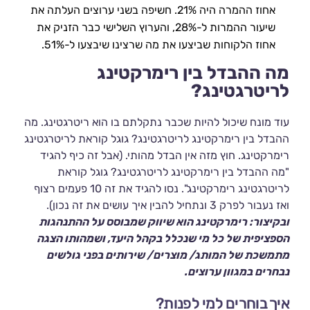
אחוז ההמרה היה 21%. חשיפה בשני ערוצים העלתה את
שיעור ההמרות ל-28%, והערוץ השלישי כבר הזניק את
אחוז הלקוחות שביצעו את מה שרצינו שיבצעו ל-51%.
מה ההבדל בין רימרקטינג
לריטרגטינג?
עוד מונח שיכול להיות שכבר נתקלתם בו הוא ריטרגטינג. מה
ההבדל בין רימרקטינג לריטרגטינג? גוגל קוראת לריטרגטינג
רימרקטינג. חוץ מזה אין הבדל מהותי. (אבל זה כיף להגיד
"מה ההבדל בין רימרקטינג לריטרגטינג? גוגל קוראת
לריטרגטינג רימרקטינג". נסו להגיד את זה 10 פעמים רצוף
ואז נעבור לפרק 3 ונתחיל להבין איך עושים את זה נכון).
ובקיצור: רימרקטינג הוא שיווק שמבוסס על ההתנהגות
הספציפית של כל מי שנכלל בקהל היעד, ושמהותו הצגה
מתמשכת של המותג/ מוצרים/ שירותים בפני גולשים
נבחרים במגוון ערוצים.
איך בוחרים למי לפנות?