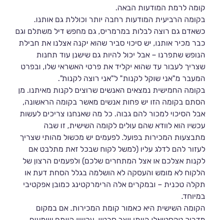
קומה לרמת המודעות הבאה.
בקומה הרביעית המודעות רחבה יותר וכוללת גם אותנו.
כשאדם גם רוצה לבלות במרמריס, גם מחפש דיל משתלם וגם
כבר מכיר אותנו, יש סיכוי סביר שהוא יקנה אצלנו את חבילת
הנופש שתפרנו – אבל יכול להיות גם שישנן עוד תחנות
שצריך לעבור עד שהוא יקליד את פרטי האשראי שלו, ובפרט
המעבר מ"אני שוקל לקנות" ל"אני רוצה לקנות".
בקומה החמישית נמצאים האנשים שרוצים לקנות מאיתנו. מן
הסתם בקומה הזו יש פחות אנשים מאשר בקומה הראשונה,
אבל הסיכוי למכור להם גבוה. כל מה שאנחנו צריכים לעשות
עכשיו הוא לוודא שהם עולים לקומה השישית, זו שבה
מתבצעות המכירות בפועל. לפעמים יש מכשול מהותי שצריך
לעזור להם לדלג עליו (למשל לקוח שבכל זאת מתלבט אם
לקנות אצלכם או אצל המתחרים שלכם) ולפעמים הרצון של
הלקוח לא מומש והעסקה לא הושלמה בגלל הסחת דעת או
תקלה טכנית – ובמקרים אלה הרימרקטינג כמובן אפקטיבי
במיוחד.
הקומה השישית היא כאמור קומת המכירות. אם במקום
מדריך טקסטואלי הייתי יוצר סרטון, עכשיו הייתם שומעים