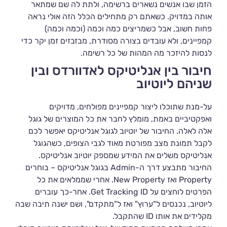
הזמן שבו אנשים נשארים ברשימה, ולתת לה שם שמתאר
אותה במדויק. כשאתם רק מתחילים הכלל הזה אולי נראה
פחות חשוב, אבל כשמריצים כמה וכמה (וכמה וכמה)
קמפיינים, ולא עובדים בצורה מסודרת, מבזבזים זמן יקר כדי
לנסות להיזכר מה המהות של כל רשימה.
חיבור בין אנליטיקס לאדוורדס ובין
שניהם ליוטיוב
על-מנת שתוכלו ליצור קמפיינים מפולחים, מדויקים
ואפקטיביים באמת, מומלץ לחבר את כל המוצרים של גוגל
אלה לאלה. החיבור של יוטיוב לגוגל אנליטיקס יאפשר לכם
לקבל תמונת מצב מפורטת מאוד לגבי הצופים, כשהגוגל
אנליטיקס משלים את המידע שמספק יוטיוב אנליטיקס.
החיבור מתבצע דרך ה-Admin בגוגל אנליטיקס – בוחרים
Property ואז New Property. אחרי שממלאים את כל
הפרטים לוחצים על Get Tracking ID. אחר-כך עוברים
ליוטיוב, נכנסים ל"ערוץ" ואז ל"מתקדם", ושם ישנה תיבה שבה
מקלידים את אותו ID שהתקבל.