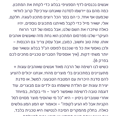
אנשים נכנסים לדף הספציפי בבלוג כדי לקחת את המתכון.
כמה מהם גם יירשמו לסדנה שאנחנו עורכים? קרוב לוודאי
שכמעט אף אחד, כי הם בסך הכל רוצים מתכון לעוגה. חלקם,
אולי, ישאיר מייל כדי לקבל מאיתנו מתכונים נוספים, יהיו
כאלה שיזכרו את השם שלנו, אבל בסופו של דבר הרווח
העיקרי שלנו מפרסום המתכון הוא נחת מזה שאנשים אוהבים
אותו. שזה טוב וחשוב, כמובן, אבל עסק צריך גם הכנסות –
ולכן נאסוף את כל מי שנכנס לפוסט הנ"ל בבלוג ונשאר שם
יותר משתי דקות. (איך אוספים? הסברים טכניים מחכים לכם
בפרק 6).
כשיש לנו רשימה של הרבה מאוד אנשים שאוהבים עוגות +
מתעניינים במתכונים בלי מוצרים מהחי, אנחנו יכולים להציע
להם סדנת היכרות עם המטבח הטבעוני, למשל, או סדנת
יצירת עוגות יום הולדת שישמחו גם ילדים וגם מבוגרים. עוד
דוגמה טובה לרשימה שאפשר ליצור – ודי בקלות, במיוחד
אחרי שצוברים ניסיון – היא "כל מי שהוסיף מוצר מסוים לסל
הקניות אבל לא הגיע לקופה" – וכאמור יש המון המון גולשים
כאלה. בחלק מהמקרים הסיבה לנטישה היא טכנית בלבד,