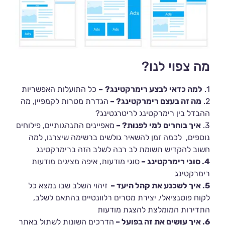
מה צפוי לנו?
1.
למה כדאי לבצע רימרקטינג?
–
כל התועלות האפשריות
2.
מה זה בעצם רימרקטינג? –
הגדרת מטרות לקמפיין, מה
ההבדל בין רימרקטינג לריטרגטינג?
3.
איך בוחרים למי לפנות? –
מאפיינים התנהגותיים, פילוחים
נוספים, לכמה זמן להשאיר גולשים ברשימה שיצרנו, למה
חשוב להקדיש תשומת לב רבה לשלב הזה ברימרקטינג
4. סוגי רימרקטינג –
סוגי מודעות, איפה מציגים מודעות
רימרקטינג
5. איך לשכנע את קהל היעד –
זיהוי השלב שבו נמצא כל
לקוח פוטנציאלי, יצירת מסרים רלוונטיים בהתאם לשלב,
התדירות המומלצת להצגת מודעות
6. איך עושים את זה בפועל –
הדרכים השונות לשתול באתר