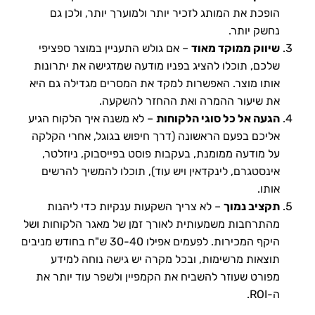
הופכת את המותג לזכיר יותר ולמוערך יותר, ולכן גם
נחשק יותר.
שיווק ממוקד מאוד
– אם גולש התעניין במוצר ספציפי
שלכם, תוכלו להציג בפניו מודעה שמדגישה את יתרונות
אותו מוצר. האפשרות למקד את המסרים מגדילה גם היא
את שיעור ההמרה ואת ההחזר להשקעה.
הגעה אל כל סוגי הלקוחות
– לא משנה איך הלקוח הגיע
אליכם בפעם הראשונה (דרך חיפוש בגוגל, אחרי הקלקה
על מודעה ממומנת, בעקבות פוסט בפייסבוק, ניוזלטר,
אינסטגרם, לינקדאין ויש עוד), תוכלו להמשיך להרשים
אותו.
תקציב נמוך
– לא צריך השקעות ענקיות כדי ליהנות
מהתרחבות משמעותית לאורך זמן של מאגר הלקוחות ושל
היקף המכירות. לפעמים אפילו 30-40 ש"ח בחודש מניבים
תוצאות מרשימות, ובכל מקרה יש גישה נוחה למידע
מפורט שעוזר להשביח את הקמפיין ולשפר עוד יותר את
ה-ROI.