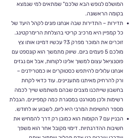
המושלם לנופש הבא שלכם" שמתאים למי שנמצא
בקומה הראשונה.
תדירות – התדירות שבה אנחנו פונים לקהל היעד של
כל קמפיין היא מרכיב קריטי בהצלחת הרימרקטינג.
זוכרים את המוכר מפרק 3? עכשיו דמיינו אותו צץ
מולכם 5 פעמים ביום. שיווק מתמשך הוא קונספט עם
פוטנציאל עצום למשוך אלינו לקוחות, אבל אם נגזים
אנחנו עלולים להיתפש כסטוקרים או כמטרידנים –
ורק להרחיק מאיתנו מתעניינים. עוד כדאי לקחת
בחשבון שייתכנו מצבים שבהם משתמש שייך לכמה
רשימות ולכן מטורגט במסגרת כמה קמפיינים. הגבלת
מספר החשיפות המרבי היא ליום, לשבוע או לחודש.
הבניין עם 7 הקומות הוא כמובן רק דרך להמחיש את
חשיבות ההדרגתיות. דימוי מקובל אחר הוא משפך
שדרכו עוברים בני אדם תהליך שממיר אותם