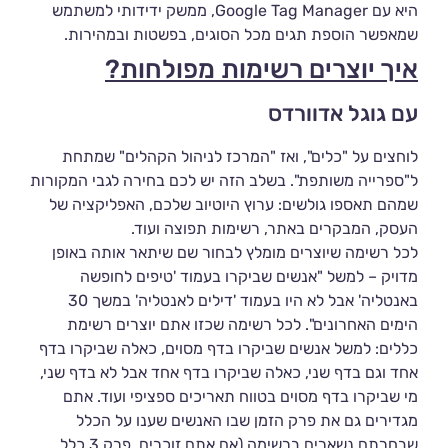
היא עם Google Tag Manager, ממשק ידידותי למשתמש
שמאפשר הוספת תגים מכל הסוגים, בפשטות ובמהירות.
איך יוצרים רשימות מפולחות?
עם גוגל אדוורדס
לוחצים על "כלים", ואז "המרכז לניהול הקהלים" שמתחת
ל"ספרייה משותפת". בשלב הזה יש לכם בחירה לגבי המקורות
שמהם תאספו גולשים: ערוץ היוטיוב שלכם, האפליקציה של
העסק, המבקרים באתר, רשימות תפוצה ועוד.
לכל רשימה שיוצרים מומלץ לבחור שם שיתאר אותה באופן
מדויק – למשל "אנשים שביקרו בעמוד 'טיפים לחופשה
באנטליה' אבל לא היו בעמוד 'דילים לאנטליה' במשך 30
הימים האחרונים". לכל רשימה שכזו אתם יוצרים רשימת
כללים: למשל אנשים שביקרו בדף מסוים, כאלה שביקרו בדף
אחד וגם בדף שני, כאלה שביקרו בדף אחד אבל לא בדף שני,
מי שביקרו בדף מסוים בטווח תאריכים ספציפי ועוד. אתם
מגדירים גם את פרק הזמן שבו האנשים שענו על הכלל
שבחרתם נשארים ברשימה (אם אתם זוכרים, פרק 3 כלל