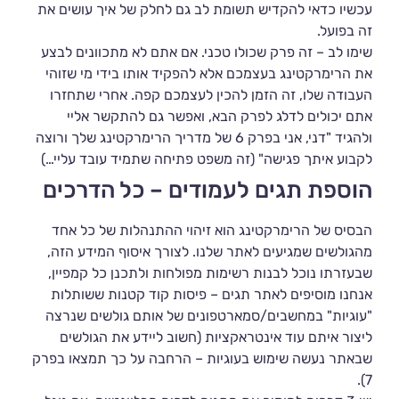
עכשיו כדאי להקדיש תשומת לב גם לחלק של איך עושים את
זה בפועל.
שימו לב – זה פרק שכולו טכני. אם אתם לא מתכוונים לבצע
את הרימרקטינג בעצמכם אלא להפקיד אותו בידי מי שזוהי
העבודה שלו, זה הזמן להכין לעצמכם קפה. אחרי שתחזרו
אתם יכולים לדלג לפרק הבא, ואפשר גם להתקשר אליי
ולהגיד "דני, אני בפרק 6 של מדריך הרימרקטינג שלך ורוצה
לקבוע איתך פגישה" (זה משפט פתיחה שתמיד עובד עליי…)
הוספת תגים לעמודים – כל הדרכים
הבסיס של הרימרקטינג הוא זיהוי ההתנהלות של כל אחד
מהגולשים שמגיעים לאתר שלנו. לצורך איסוף המידע הזה,
שבעזרתו נוכל לבנות רשימות מפולחות ולתכנן כל קמפיין,
אנחנו מוסיפים לאתר תגים – פיסות קוד קטנות ששותלות
"עוגיות" במחשבים/סמארטפונים של אותם גולשים שנרצה
ליצור איתם עוד אינטראקציות (חשוב ליידע את הגולשים
שבאתר נעשה שימוש בעוגיות – הרחבה על כך תמצאו בפרק
7).