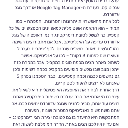
יש 3 דרכים להוסיף את התגים לדפים הרלוונטיים: עם גוגל
אנליטיקס, בעזרת ה-Google Tag Manager או דרך גוגל
אדוורדס.
לכל אחת מהאפשרויות יתרונות וחסרונות, והמפתח – כמו
תמיד – הוא התאמה אופטימלית למאפיינים הספציפיים של כל
קמפיין. כך למשל לטובת רימרקטינג דינמי האופציה של גוגל
אדוורדס עדיפה על האנליטיקס, אבל אם אתם רוצים רשימה
כמו "גולשים מאזור ירושלים שנכנסו לדף 'צימרים בערבה'
ונשארו שם לפחות 3 דקות" – לכו על אנליטיקס. אפשר
לשתול באתר תגים מכמה סוגים במקביל, אבל במקרה כזה
ייתכן מצב שבו גולשים מופיעים במקביל בכמה רשימות ולכן
גם נחשפים לכמה וכמה קמפיינים, וכבר הסכמנו בפרק 5
שאנחנו לא רוצים להפוך לסטוקרים.
דרך אחרת לבחור את האופציה האופטימלית היא לשאול את
עצמכם מי אתם: אם כבר יש לכם רשימות רימרקטינג ואתם
רוצים עוד אחת, סביר להניח שגוגל אדוורדס יתאים לכם. אם
אתם משתמשים באנליטיקס למטרות שונות, הפעולה
המתבקשת היא להיעזר בו גם לטובת יצירת תגי רימרקטינג –
ואם עדיין אין לכם תגים באתר, הדרך המומלצת לעשות זאת