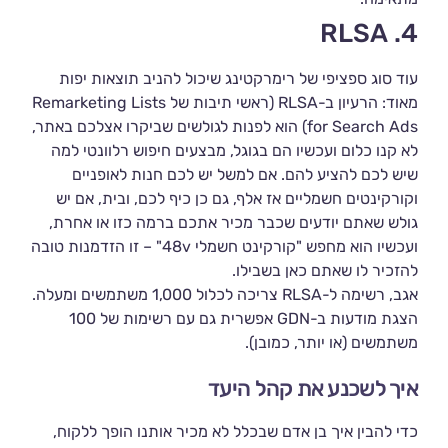
4. RLSA
עוד סוג ספציפי של רימרקטינג שיכול להניב תוצאות יפות
מאוד: הרעיון ב-RLSA (ראשי תיבות של Remarketing Lists
for Search Ads) הוא לפנות לגולשים שביקרו אצלכם באתר,
לא קנו כלום ועכשיו הם בגוגל, מבצעים חיפוש רלוונטי למה
שיש לכם להציע להם. אם למשל יש לכם חנות לאופניים
וקורקינטים חשמליים אז אלף, גם כן כיף לכם, ובית, אם יש
גולש שאתם יודעים שכבר מכיר אתכם ברמה כזו או אחרת,
ועכשיו הוא מחפש "קורקינט חשמלי 48v" – זו הזדמנות טובה
להזכיר לו שאתם כאן בשבילו.
אגב, רשימה ל-RLSA צריכה לכלול 1,000 משתמשים ומעלה.
הצגת מודעות ב-GDN אפשרית גם עם רשימות של 100
משתמשים (או יותר, כמובן).
איך לשכנע את קהל היעד
כדי להבין איך בן אדם שבכלל לא מכיר אותנו הופך ללקוח,