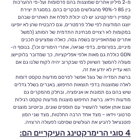
מ-2 מיליון אתרים שמוצגות בהם פרסומות ועל-פי ההערכות
בין 85 ל-90% מהגולשים מבקרים בהם. במסגרת יצירת
קמפיין רימרקטינג יש לנו יכולת לפלח את האתרים שבהם
יוצגו המודעות לפי שלל פרמטרים, וגם להבטיח שהן לא יופיעו
במקומות לא רצויים מבחינת התדמית של המותג (למשל
אתרים שמתאפיינים בשפה גסה, כאלה שמציעים תכנים
מיניים, בפורומים, בדפי שגיאה, אתרי הימורים וכו'). בנוסף ה-
GDN כוללת גם מאות אלפי אפליקציות, כך שמדובר בלוקיישן
מעולה להמשך השיווק למי שבקרוב יהיה לקוח שלנו גם אם
הוא עדיין לא יודע את זה.
ברשת המדיה של גוגל אפשר לפרסם מודעות טקסט דומות
לאלה שמוצגות בדפי תוצאות החיפוש, באנרים בשלל גדלים
שיש בהם גם תמונות או אנימציה, ובחלק מהמקרים גם
מודעות וידאו. ברשת החיפוש מוצגות מודעות טקסט רגילות
שגם אותן אפשר להעשיר עם תוספים שונים, וביוטיוב מוצגים
סרטוני וידאו – מצד אחד הרבה החלטות, מצד שני המון
פוטנציאל להניע את הגולשים שסימנו לפעולה הרצויה.
4 סוגי הרימרקטינג העיקריים הם: