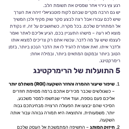
רגע צץ גירוי אחר שמסיט את תשומת הלב.
יש גם הרבה מקרים שבהם לקוח פוטנציאלי זיהה את הערך
שיש לכם עבורו אבל רצה לבצע סקר שוק מקיף ולכן המשיך
אל המתחרים שלכם. בכל מקרה, כשחושבים על זה, זו נקודת
מוצא לא רעה – מישהו התעניין בכם, הגיע אליכם לאתר ואמר
לעצמו שיש על מה לדבר. עכשיו אתם רק צריכים למצוא אותו
ולדבר איתו. זאת אומרת להגיד לו את הדבר הנכון ביותר, בזמן
הטוב ביותר ובמקום המתאים ביותר, ובמילה אחת:
רימרקטינג.
5 התועלות של הרימרקטינג
שיפור שיעור ההמרה והחזר השקעה (ROI) משתלם יותר
– כשגולשים שכבר מכירים אתכם ברמה מסוימת חוזרים
אליכם פעם נוספת, ועוד אחרי שנחשפו למסר משכנע,
הסיכוי שהם יבצעו את הפעולה הרצויה מבחינתכם גבוה
יותר. משמעותית. והתוצאה היא תמורה גבוהה עבור אותה
השקעה.
חיזוק המותג
– החשיפה המתמשכת אל העסק שלכם