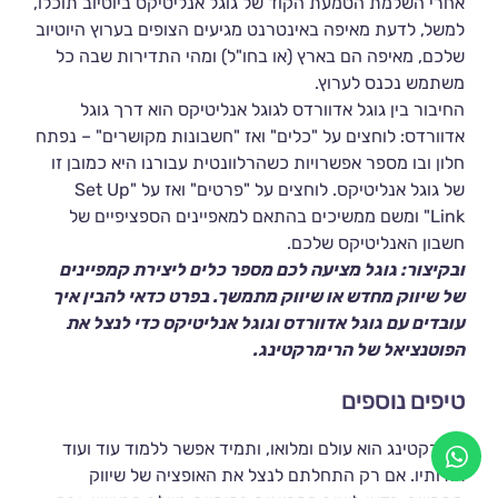
אחרי השלמת הטמעת הקוד של גוגל אנליטיקס ביוטיוב תוכלו,
למשל, לדעת מאיפה באינטרנט מגיעים הצופים בערוץ היוטיוב
שלכם, מאיפה הם בארץ (או בחו"ל) ומהי התדירות שבה כל
משתמש נכנס לערוץ.
החיבור בין גוגל אדוורדס לגוגל אנליטיקס הוא דרך גוגל
אדוורדס: לוחצים על "כלים" ואז "חשבונות מקושרים" – נפתח
חלון ובו מספר אפשרויות כשהרלוונטית עבורנו היא כמובן זו
של גוגל אנליטיקס. לוחצים על "פרטים" ואז על "Set Up
Link" ומשם ממשיכים בהתאם למאפיינים הספציפיים של
חשבון האנליטיקס שלכם.
ובקיצור: גוגל מציעה לכם מספר כלים ליצירת קמפיינים
של שיווק מחדש או שיווק מתמשך. בפרט כדאי להבין איך
עובדים עם גוגל אדוורדס וגוגל אנליטיקס כדי לנצל את
הפוטנציאל של הרימרקטינג.
טיפים נוספים
רימרקטינג הוא עולם ומלואו, ותמיד אפשר ללמוד עוד ועוד
אודותיו. אם רק התחלתם לנצל את האופציה של שיווק