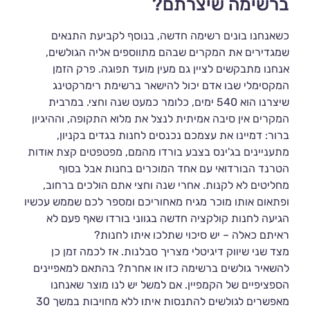
ברשימה שיצרתם?
כשאנחנו בונים רשימה חדשה, בנוסף לקביעת התנאים
שמגדירים את המקרים שבהם מתווספים אליה הגולשים,
אנחנו מתבקשים לציין גם מעין מועד תפוגה. פרק הזמן
המקסימלי שבו אדם יכול להישאר ברשימת רימרקטינג
שיצרנו הוא 540 ימים, כלומר כמעט שנה וחצי. במרבית
המקרים אין סיבה אמיתית לנצל את מלוא התקופה, וההיגיון
ברור: דמיינו את עצמכם נכנסים לחנות בגדים בקניון,
מתעניינים בג'ינס בצבע בורדו מהמם, מפטפטים קצת אודות
הטרנד הבורדואי עם אחד המוכרים בחנות אבל בסוף
מחליטים לא לקנות. אחרי שנה וחצי אתם הולכים ברחוב,
ופתאום אותו מוכר מגיח מאחוריכם ומספר לכם שממש עכשיו
הגיעה לחנות קולקציה חדשה בגווני בורדו שאף פעם לא
ראיתם כאלה – יש סיכוי שתלכו איתו לחנות?
מצד שני שיווק דיגיטלי מצריך סבלנות. אז לכמה זמן כן
להשאיר גולשים ברשימה כזו או אחרת? בהתאם למאפיינים
הספציפיים של הקמפיין. אם למשל יש לנו מוצר שאנחנו
מאפשרים לגולשים להתנסות איתו ללא מחויבות במשך 30