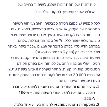
ליתרונות של הפתרונות שלנו, לשיפור בחיים של
הגולש אחרי שיהפוך ללקוח שלנו וכו'
לכל קמפיין יש כמובן מטרה ספציפית. האמצעי הוא חשיפה
מתמשכת של העסק, או של מוצרים ספציפיים, לאנשים שיש
סיכוי טוב שירצו לקנות מאיתנו. איך אנחנו יודעים שיש סיכוי
טוב שהגולש יהפוך ללקוח? על סמך ההתנהלות שלהם
במרחב הדיגיטלי. בפרט מדובר על אנשים שכבר ביקרו באתר
שלנו אבל לא רק (פרק 3 מרחיב בנושא זה).
ויש עוד סיבה לכך שאני כותב בביטחון שהרימרקטינג עובד:
הניסיון שלי עם מגוון רחב של לקוחות. אם בפרק הקודם
הסטטיסטיקות היו קשות, מחקר שערכה Site It בשנת 2018,
על בסיס 30,000 המרות של לקוחות החברה, מספק נתונים
מעודדים. שני העיקריים הם:
שיעור ההמרות אחרי החשיפה השנייה למותג או לחברה
הוכפל בהשוואה למצב אחרי חשיפה אחת – מ-11%
ל-22%.
כשלקוחות נחשפו למותג או לחברה בערוץ אחד בלבד,