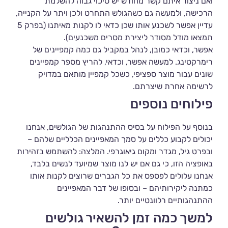
ואם ניצור איתם קשר מחודש יש סיכוי גבוה להשלמת
הרכישה, ולמעשה גם כשהגולש התחרט ולכן ויתר על הקנייה,
עדיין אפשר לשכנע אותו שכן כדאי לו לקנות מאיתנו (בפרק 5
תמצאו מודל מסודר ליצירת מסרים משכנעים).
אפשר, וכדאי כמובן, לנהל במקביל גם כמה קמפיינים של
רימרקטינג. למעשה אפשר, וכדאי, להריץ מספר קמפיינים
שונים עבור מוצר ספציפי, כשכל קמפיין מותאם במדויק
לרשימה אחרת שיצרתם.
פילוחים נוספים
בנוסף על הפילוח על בסיס ההתנהגות של הגולשים, אנחנו
יכולים לקבוע כללים על סמך המאפיינים הכלליים שלהם –
ובפרט גיל, מגדר ומקום גיאוגרפי. המלצה: להשתמש בזהירות
באופציה הזו, כי גם אם יש לנו מוצר שמיועד לנשים בלבד,
אנחנו עלולים לפספס את כל הגברים שרוצים לקנות אותו
כמתנה ליקירותיהם – ובסופו של דבר המאפיינים
ההתנהגותיים רלוונטיים יותר.
למשך כמה זמן להשאיר גולשים