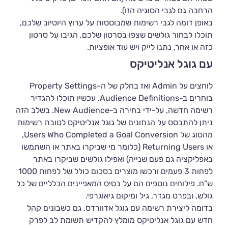
הרחבה גם לגבי הסוגיה הזו).
באופן דומה לגבי רשימות שמבוססות על ערוץ היוטיוב שלכם,
תוכלו לבחור גולשים שצפו בסרטון שלכם, הגיבו על סרטון
כזה או אחר, נתנו לייק ויש עוד אופציות.
עם גוגל אנליטיקס
לוחצים על Admin ואז בחלק של ה-Property Settings
בוחרים ב-Audience Definitions. עכשיו תוכלו להגדיר
רשימה חדשה, על-ידי בחירה ב-New Audience. בשלב הזה
ניתן להתבסס על הנתונים של גוגל אנליטיקס לטובת רשימות
מהסוג של Users Who Completed a Goal Conversion,
או Returning Users (כלומר מי שביקרו באתר או השתמשו
באפליקציה גם פעם שנייה) ואפילו גולשים שביקרו באתר
לפחות 3 פעמים ורכשו מוצרים בסכום כולל של לפחות 1000
ש"ח. פילוחים נוספים הם על בסיס המאפיינים הכלליים של כל
גולש, ובפרט מגדר, גיל ומיקום גיאוגרפי.
בדומה ליצירת רשימה עם גוגל אדוורדס, גם כשבונים קהל
חדש עם גוגל אנליטיקס מומלץ להקדיש תשומת לב לפרק