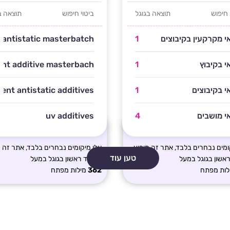
 חיפוש
תוצאה בגוגל
ביטוי חיפוש
תוצאה ב
 מקרקעין בקיבוצים
1
antistatic masterbatch
 בקיבוץ
1
nt additive masterbach
 בקיבוצים
1
nt antistatic additives
 מושבים
4
uv additives
ומים נבחרים בלבד, אתר זה מופיע
אלו מיקומים נבחרים בלבד, אתר זה מ
טען עוד
אשון בגוגל במעל
בעמוד ראשון בגוגל במעל
לות מפתח
362
מילות מפתח