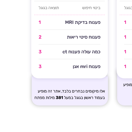
גוגל
ביטוי חיפוש
תוצאה בגוגל
1
פענוח בדיקת MRI
1
1
Flame Retarda
פענוח סיטי ריאות
2
1
permane
כמה עולה פענוח ct
3
1
פענוח mri אגן
3
ופיע
אלו מיקומים נבחרים בלבד, אתר זה מופיע
בעמוד ראשון בגוגל במעל
381
מילות מפתח