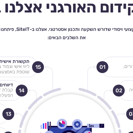
ידום האורגני אצלנו 
קידום אורגני בגוגל (SEO)
את השלבים הבאים:
תקשורת אישית 
רים,
ליווי אישי וצמו
15
01
שוטפת באמצעות ו
דיווחים
ה
קבלת ד
14
02
הפעילות
13
0