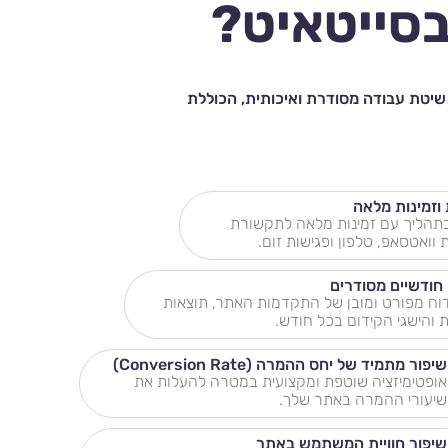
בסייטאיט?
 הוא תהליך מקצועי ויסודי שדורש השקעה ותכנון אסטרטגי. אצלנו ב-SiteIT, פיתחנו שיטת עבודה מסודרת ואיכותית, הכוללת
וזמינות מלאה
ד בתהליך עם זמינות מלאה לתקשורת
ואטסאפ, טלפון ופגישות זום.
 חודשיים מסודרים
וח מפורט ומובן של התקדמות האתר, תוצאות
 והישגי הקידום בכל חודש.
שיפור מתמיד של יחס ההמרה (Conversion Rate)
אופטימיזציה שוטפת ומקצועית במטרה להעלות את
שיעורי ההמרה באתר שלך.
שיפור חוויית המשתמש באתר