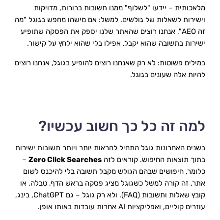
מלאכותית – יידעו "לשלוף" ממנו תשובות ברורות, מדויקות 
וישירות לשאלות של גולשים. למשל: אם מישהו מחפש בגוגל "מה 
זה AEO", אנחנו רוצים שהאתר שלנו יספק את הפסקה שתופיע 
ישירות בתשובה שהוא יקבל, אפילו בלי שהוא ילחץ על קישור.
במילים פשוטות: לא רק שאנחנו רוצים להופיע בגוגל, אנחנו רוצים 
להיות אלה שעונים בגוגל.
למה זה כל כך חשוב עכשיו?
בשנים האחרונות גוגל התחיל להראות יותר ויותר תשובות ישירות 
בתוך תוצאות החיפוש. קוראים לזה 
Zero Click Searches
 – 
כלומר, חיפושים שבהם הגולש מקבל תשובה בלי להיכנס לשום 
אתר. זה קורה למשל כשגוגל מציג פסקה בראש הדף, טבלה, או 
קובץ שאלות ותשובות (FAQ). ולא רק גוגל – גם ChatGPT, בינג, 
עוזרים קוליים, ואפליקציות AI אחרות עובדות באותו אופן.