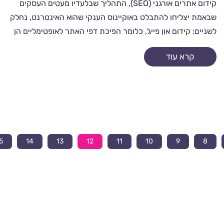
קידום אתרים אורגני (SEO), התהליך שבלעדיו מעטים העסקים
שבאמת יצליחו להתבלט באוקיינוס הענקי שהוא האינטרנט, נחלק
לשניים: קידום און פייג', כלומר הפיכת דפי האתר לאופטימליים הן
מבחינת הגולשים...
קרא עוד
5
14
13
12
11
10
9
8