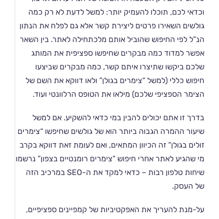
וכדאי לכם, תוכלו להעמיק יותר: למשל לדעת לא רק כמה
גולשים השאירו פרטים ליצירת קשר אלא גם לפלח את הנתון
הנ”ל לפי החיפוש שהוביל אותם מלכתחילה לאתר. בין השאר
אפשר למדוד כמה מבקרים שחיפשו ספציפית את המותג
שלכם ביקשו שתיצרו איתם קשר, כמה מבקרים שביצעו
חיפוש כללי (למשל “צימרים בגולן” ולאו דווקא את השם של
הצימר הספציפי שלכם) מילאו את הטופס הרלוונטי ועוד.
בדרך זו אתם יכולים להבין במי כדאי להשקיע. אם למשל
שיעור ההמרה הגבוה ביותר הוא של גולשים שחיפשו “צימרים
זולים בגולן” זה הכיוון המתאים, ואם לעומת זאת דווקא בקרב
מי שהגיע לאתר אחרי חיפוש “צימרים רומנטיים בצפון” נרשמו
שיחות טלפון רבות – כדאי למקד את ה-SEO במרכיב הזה
של העסק.
על-מנת להעריך את האפקטיביות של קמפיינים ספציפיים,