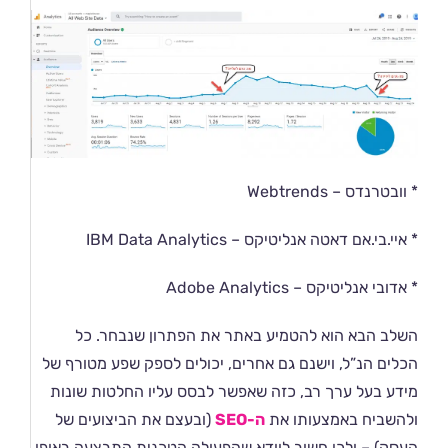
* וובטרנדס – Webtrends
* איי.בי.אם דאטה אנליטיקס – IBM Data Analytics
* אדובי אנליטיקס – Adobe Analytics
השלב הבא הוא להטמיע באתר את הפתרון שנבחר. כל
הכלים הנ”ל, וישנם גם אחרים, יכולים לספק שפע מטורף של
מידע בעל ערך רב, כזה שאפשר לבסס עליו החלטות שונות
ולהשביח באמצעותו את
ה-SEO
(ובעצם את הביצועים של
העסק) – ולכן חשוב לוודא שהפעולה הטכנית התבצעה באופן