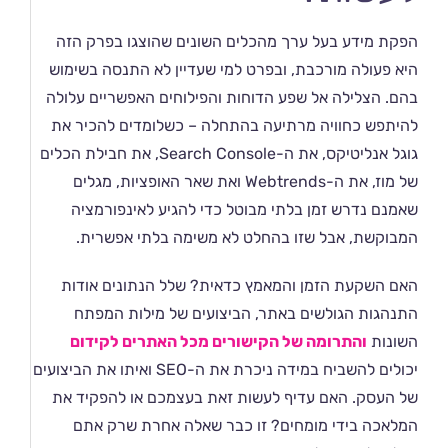
הפקת מידע בעל ערך מהכלים השונים שהוצגו בפרק הזה
היא פעולה מורכבת, ובפרט למי שעדיין לא התנסה בשימוש
בהם. הצלילה אל שפע הדוחות והפילוחים האפשריים עלולה
להיתפש כחוויה מרתיעה בהתחלה – כשלומדים להכיר את
גוגל אנליטיקס, את ה-Search Console, את חבילת הכלים
של מוז, את ה-Webtrends ואת שאר האופציות, מגלים
שאמנם נדרש זמן בלתי מבוטל כדי להגיע לאינפורמציה
המבוקשת, אבל שזו בהחלט לא משימה בלתי אפשרית.
האם השקעת הזמן והמאמץ כדאית? שלל הנתונים אודות
התנהגות הגולשים באתר, הביצועים של מילות המפתח
השונות
והתרומה של הקישורים מכל האתרים לקידום
יכולים להשביח במידה ניכרת את ה-SEO ואיתו את הביצועים
של העסק. האם עדיף לעשות זאת בעצמכם או להפקיד את
המלאכה בידי מומחים? זו כבר שאלה אחרת שרק אתם