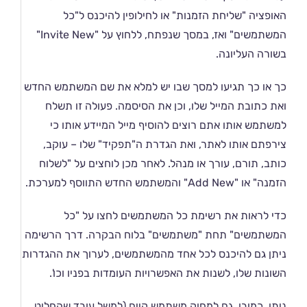
האופציה "שליחת הזמנות" או לחילופין להיכנס ל"כל
המשתמשים" ואז, במסך שנפתח, ללחוץ על "Invite New"
בשורה העליונה.
כך או כך תגיעו למסך שבו יש למלא את שם המשתמש החדש
ואת כתובת המייל שלו, וכן את הסיסמה. פעולה זו תשלח
למשתמש אותו אתם רוצים להוסיף מייל המיידע אותו כי
צירפתם אותו לאתר, ואת הגדרת ה"תפקיד" שלו – עוקב,
כותב, תורם, עורך או מנהל. לאחר מכן לוחצים על "לשלוח
הזמנה" או "Add New" והמשתמש החדש התווסף למערכת.
כדי לראות את רשימת כל המשתמשים לחצו על "כל
המשתמשים" תחת "משתמשים" בלוח הבקרה. דרך הרשימה
ניתן גם להיכנס לכל אחד מהמשתמשים, לערוך את ההגדרות
השונות שלו, לשנות את האפשרויות העומדות בפניו וכו'.
ניתן, כמובן, גם למחוק משתמש קיים (למשל עובד שהחליט