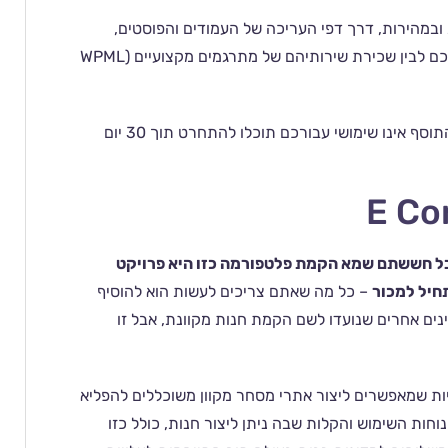
מהירות, דרך דפי העריכה של העמודים והפוסטים,
כשאתם יכולים לבחור בין תרגום הטקסטים השונים בכוחות עצמכם לבין שכירת שירותיהם של מתרגמים מקצועיים (WPML
WPML מתואם עם רוב ערכות הנושא, ובכל מקרה שבו תגלו כי התוסף אינו שימושי עבורכם תוכלו להתחרט תוך 30 יום
E Co
בל חששתם שמא הקמת פלטפורמה כזו היא פרויקט
חיל למכור
– כל מה שאתם צריכים לעשות הוא להוסיף
ופן טבעי, גם פלאגינים אחרים שנועדו לשם הקמת חנות מקוונת, אבל זו
ינים ותבניות שמאפשרים ליצור אתרי מסחר מקוון משוכללים להפליא
 נוחות השימוש והקלות שבה ניתן ליצור חנות, כולל כזו