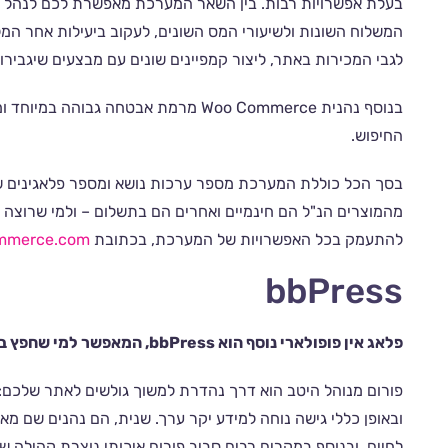
בעלת אפשרויות רבות. בין השאר המערכת מאפשרת לכם לנהל מש
המשלוח השונות ולשיעורי המס השונים, לעקוב ביעילות אחר המ
לגבי המכירות באתר, ליצור קמפיינים שונים עם מבצעים שיגבירו
בנוסף נהנית Woo Commerce מרמת אבטחה 
החיפוש.
בסך הכל כוללת המערכת מספר ערכות נושא ומספר פלאגינים 
מהמוצרים הנ"ל הם חינמיים ואחרים הם בתשלום – ולמי שרוצה 
להתעמק בכל האפשרויות של המערכת, בכתובת
ommerce.com
bbPress
פלאג אין פופולארי נוסף הוא bbPress, המאפשר למי שחפץ בכך להוסיף לאתר שלו פורום.
פורום מנוהל היטב הוא דרך נהדרת למשוך גולשים לאתר שלכם: 
ובאופן כללי גישה נוחה למידע יקר ערך. שנית, הם נהנים שם מ
לחיים, ובנוסף במקרים רבים סביב פורום איכותי נוצרת קהילה