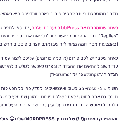
הדרך המומלצת ביותר להקים פורום באתר וורדפרס היא באמצעות bbPress, שהוא בעצם פלא
לאחר שהוספתם את bbPress למערכת שלכם
"Replies". דרך הכפתור הראשון תוכלו לראות את כל הפורו
(באמצעות מסך דומה מאוד לזה שבו אתם יוצרים פוסטים חדשים)
לאחר שכבר יש לכם פורום (או כמה פורומים) עליכם ליצור עמוד ח
עוד חשוב להתאים את ההגדרות ובפרט לאפשר לגולשים להירשם 
הגדרות/"Settings" ואז "Forums").
השימוש ב- bbPress פשוט ואינטואיטיבי למדי, כמו
תוכלו גם אתם להוסיף לאתר שלכם פורום. כמובן שמומלץ להשקיע
כלומר לדאוג שיהיו בו תכנים בעלי ערך, כך שהוא יהיה פעיל ותו
זהו הפרק האחרון(!!!) של מדריך WORDPRESS שלנו 🙂 אולי יעניין אותך גם: