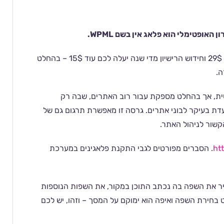
אופטימלי הוא פלאג אין בשם WPML.
חשוב להדגיש ש- WPML אינו חינמי. עלות הגרסה הבסיסית היא 29$ וחידוש הרישיון מדי שנה יעלה לכם עוד 15$ – בהחלט
ה.
סית, אך בהחלט מספקת עבור רוב האתרים, שבה רק
דת בעיקר לבוני אתרים. גרסה זו מאפשרת תרגום גם של
קשור לניהול האתר.
ht
. הסברים מפורטים לגבי התקנת פלאגינים במערכת
ר את השפה בה נכתב התוכן במקור, את השפות הנוספות
 בחירת השפה ואיפה הוא ימוקם על המסך – וזהו, יש לכם